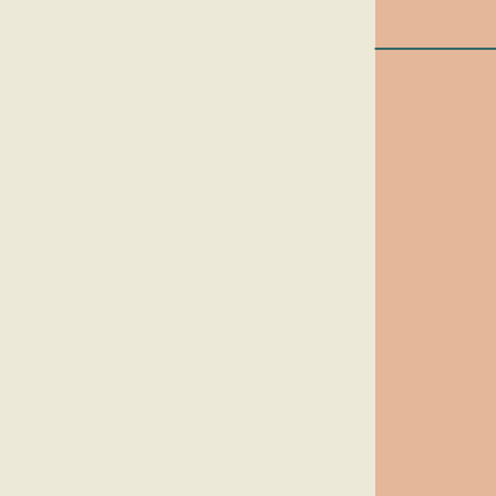
______