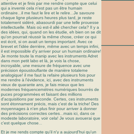
attentive et je finis par me rendre compte que celui
qui a inventé cela n'est pas un être humain
ordinaire...il me faut le lire et le relire...Je savoure
chaque ligne plusieurs heures plus tard, je reste
totalement sidéré, abasourdi par une telle prouesse
intellectuelle. Mais où est-il allé chercher cela? Il y a
des idées, qui, quand on les étudie, eh bien on se dit
qu'on pourrait réussir la même chose, créer ce qui
______
est écrit, si on avait un temps important. Avec ce
brevet et l'idée derrière, même avec un temps infini,
il est impossible d'y arriver pour un humain ordinaire!
Je monte toute la manip avec les instruments Adret
dans mon petit labo et là, je vois la chose,
incroyable, une mesure de fréquence avec une
précision époustouflante de manière totaleme
analogique! il me faut la refaire plusieurs fois pour
me rendre à l'évidence, ici, avec des instruments
vieux de quarante ans, je fais mieux que les
modernes fréquencemètres numériques bourrés de
puces programmées et faisant des millions
d'acquisitions par seconde. Certes, ces instruments
sont étonnament précis, mais c'est de la triche! Des
moyennages à n'en plus finir pour arriver à donner
des précisions correctes certes...mais ici, dans ce
modeste laboratoire, voir cela! Je vous avouerai que
c'est quelque chose...
Et je me rends compte qu'il n'y a aujourd'hui qu'un