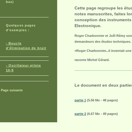
bas)
Cette page regroupe les étu
notes manuscrites, faites lor
conception des instrument
Electronique.
Quelques pages
d'exemples :
Roger Charbonnier et Joêl Rémy sont
demandeurs des études techniques.
- Boucle
d'élimination de bruit
«Roger Charbonnier...il inventait une
raconte Michel Gérard.
- Oscillateur pilote
________________________________
10-9
Le document en deux parties
Page suivante
partie 1
(5.56 Mo - 48 pages)
partie 2
(6.67 Mo - 49 pages)